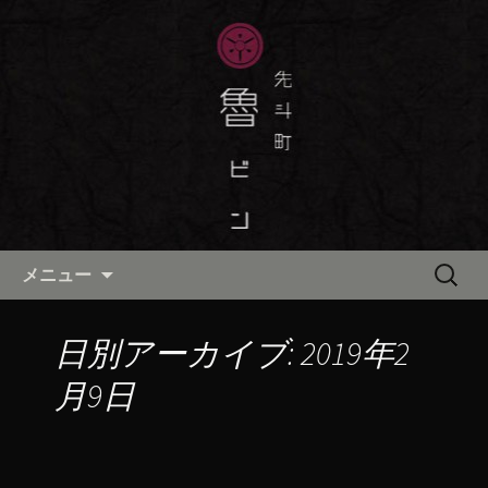
京都・先斗町の京町家で美味しい季節
の京料理・和食が自慢の「魯ビン（ろ
京都・先斗町の京料理・和食
びん）」がお店からのお知らせや、お
「魯ビン（ろびん）」の公式ブ
料理について最新情報をおとどけしま
ログ
す。
コンテンツへ移動
検
メニュー
索:
日別アーカイブ: 2019年2
月9日