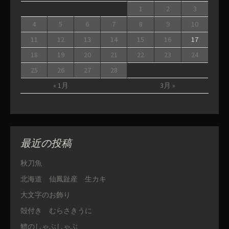
1
2
3
4
5
6
7
8
9
10
11
12
13
14
15
16
17
18
19
20
21
22
23
24
25
26
27
28
« 1月
3月 »
最近の投稿
秋刀魚
北海道 仙鳳趾産 生カキ
大文字のお飾り
殻付き むらさきうに
鱧のしゃぶしゃぶ