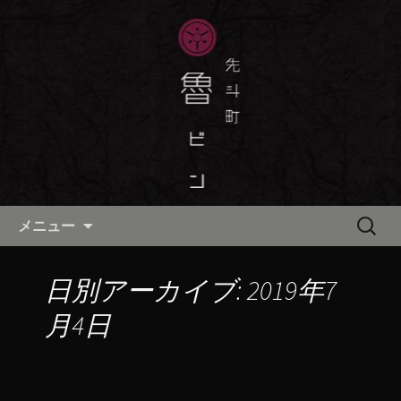
京都・先斗町の京町家で美味しい季節
の京料理・和食が自慢の「魯ビン（ろ
京都・先斗町の京料理・和食
びん）」がお店からのお知らせや、お
「魯ビン（ろびん）」の公式ブ
料理について最新情報をおとどけしま
ログ
す。
コンテンツへ移動
検
メニュー
索:
日別アーカイブ: 2019年7
月4日