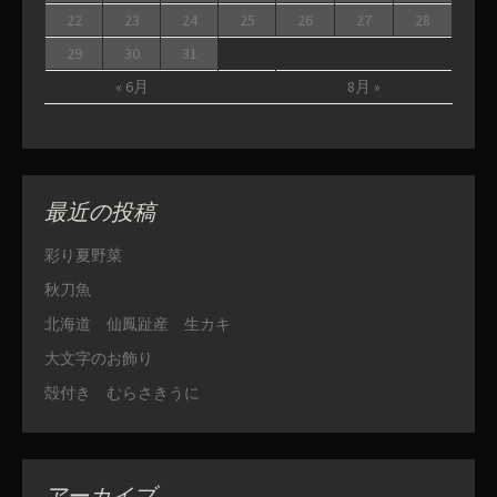
22
23
24
25
26
27
28
29
30
31
« 6月
8月 »
最近の投稿
彩り夏野菜
秋刀魚
北海道 仙鳳趾産 生カキ
大文字のお飾り
殻付き むらさきうに
アーカイブ