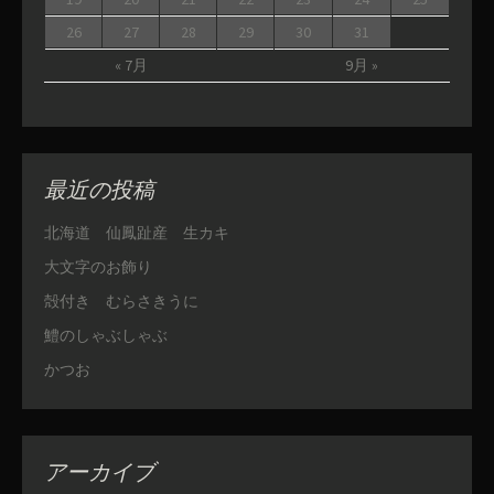
26
27
28
29
30
31
« 7月
9月 »
最近の投稿
北海道 仙鳳趾産 生カキ
大文字のお飾り
殻付き むらさきうに
鱧のしゃぶしゃぶ
かつお
アーカイブ