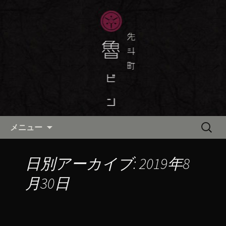
京都・先斗町の京町家で美味しい季節
の京料理・和食が自慢の「魯ビン（ろ
京都・先斗町の京料理・和食
びん）」がお店からのお知らせや、お
「魯ビン（ろびん）」の公式ブ
料理について最新情報をおとどけしま
ログ
す。
コンテンツへ移動
検
メニュー
索:
日別アーカイブ: 2019年8
月30日