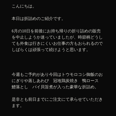
こんにちは。
本日は折詰めのご紹介です。
6月の10日を前後にお持ち帰りの折り詰めの販売
を中止しようか迷っていましたが、時節柄どうし
ても外食は行きにくいお仕事の方もおられるので
しばらくは頑張って続けようと思います。
今週もご予約があり今回はトウモロコシ御飯のお
にぎりや蒸しあわび 冠地鶏炭焼き 鴨ロース
鱧落とし バイ貝旨煮が入った豪華な折詰め。
是非とも前日までにご注文にて承らせていただき
ます。