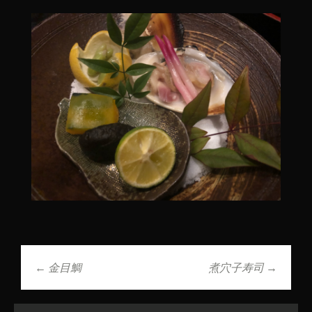
←
金目鯛
煮穴子寿司
→
投稿ナビゲーショ