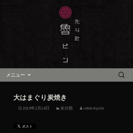
京都・先斗町の京町家で美味しい季節
の京料理・和食が自慢の「魯ビン（ろ
京都・先斗町の京料理・和食
びん）」がお店からのお知らせや、お
「魯ビン（ろびん）」の公式ブ
料理について最新情報をおとどけしま
ログ
す。
コンテンツへ移動
検
メニュー
索:
大はまぐり炭焼き
2019年2月14日
未分類
robin-kyoto