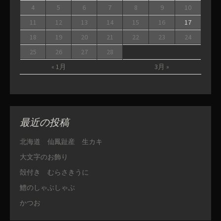
4
5
6
7
8
9
10
11
12
13
14
15
16
17
18
19
20
21
22
23
24
25
26
27
28
« 1月
3月 »
最近の投稿
北海道 仙鳳趾産 生カキ
大文字のお飾り
殻付き むらさきうに
鱧のしゃぶしゃぶ
かつお