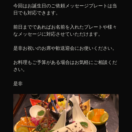
今回はお誕生日のご依頼メッセージプレートは当
日でも対応できます。
前日までであればお名前を入れたプレートや様々
なメッセージに対応させていただけます。
是非お祝いのお席や歓送迎会にお使いください。
お料理もご予算がある場合はお気軽にご相談くだ
さい。
是非