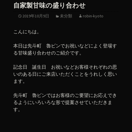
自家製甘味の盛り合わせ
2019年10月9日
未分類
robin-kyoto
こんにちは。
本日は先斗町 魯ビンでお祝いなどによく登場す
る甘味盛り合わせのご紹介です。
記念日 誕生日 お祝いなどお客様それぞれの思
いのある日にご来店いただくことをうれしく思い
ます。
先斗町 魯ビンではお客様のご要望にお応えでき
るようにいろいろな形で提案させていただきま
す。