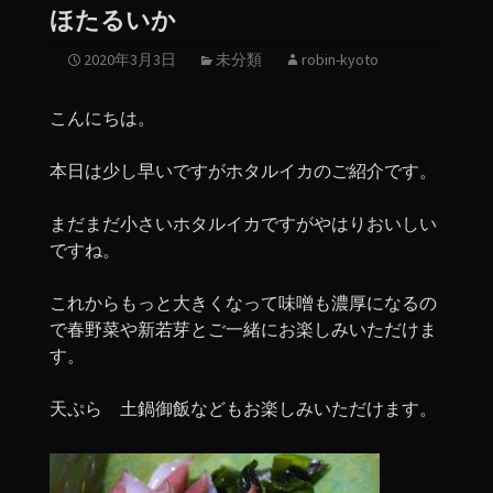
ほたるいか
2020年3月3日
未分類
robin-kyoto
こんにちは。
本日は少し早いですがホタルイカのご紹介です。
まだまだ小さいホタルイカですがやはりおいしい
ですね。
これからもっと大きくなって味噌も濃厚になるの
で春野菜や新若芽とご一緒にお楽しみいただけま
す。
天ぷら 土鍋御飯などもお楽しみいただけます。