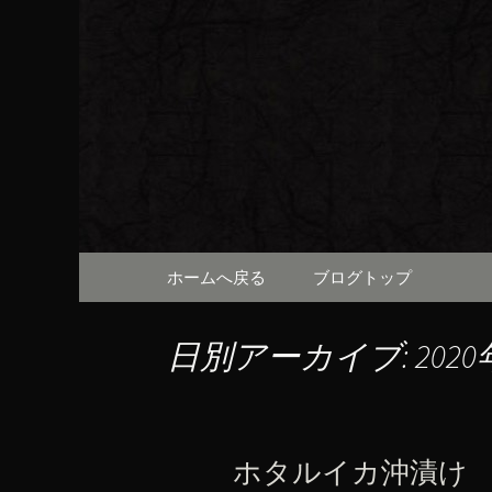
京都・先斗町の京町家で美
知らせや、お料理について
京都・先
（ろびん
コンテンツへ移動
ホームへ戻る
ブログトップ
日別アーカイブ: 2020
ホタルイカ沖漬け