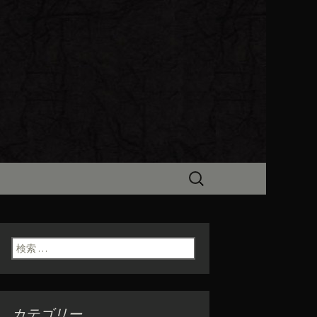
ビン（ろびん）」がお店からのお
食「魯ビン
検
索:
検索:
カテゴリー