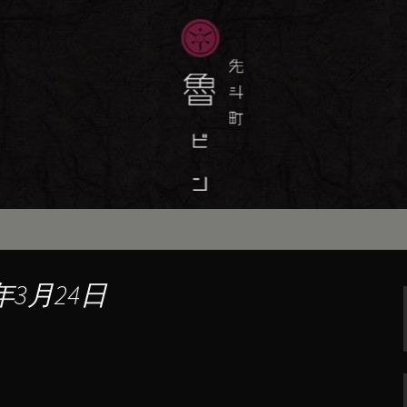
味しい季節の京料理・和食が自慢の「魯
最新情報をおとどけします。
斗町の京料理・和
）」の公式ブログ
年3月24日