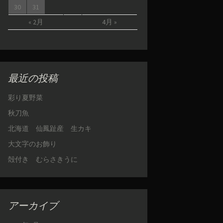
30
31
« 2月
4月 »
最近の投稿
彩り夏野菜
秋刀魚
北海道 仙鳳趾産 生カキ
大文字のお飾り
殻付き むらさきうに
アーカイブ