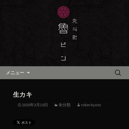
京都・先斗町の京町家で美味しい季節
の京料理・和食が自慢の「魯ビン（ろ
京都・先斗町の京料理・和食
びん）」がお店からのお知らせや、お
「魯ビン（ろびん）」の公式ブ
料理について最新情報をおとどけしま
ログ
す。
コンテンツへ移動
検
メニュー
索:
生カキ
2020年3月10日
未分類
robin-kyoto