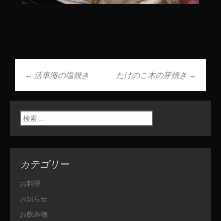
←
活車海の塩焼き
たけのこ木の芽焼き
→
投稿ナビゲーショ
ン
検索:
カテゴリー
お料理
お知らせ
お飲み物