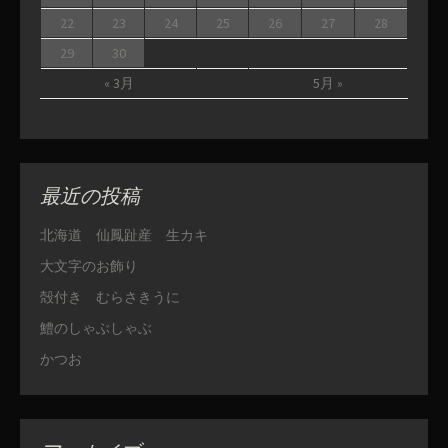
22
23
24
25
26
27
28
29
30
« 3月
5月 »
最近の投稿
北海道 仙鳳趾産 生カキ
大文字のお飾り
殻付き むらさきうに
鱧のしゃぶしゃぶ
かつお