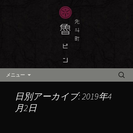
京都・先斗町の京町家で美味しい季節
の京料理・和食が自慢の「魯ビン（ろ
京都・先斗町の京料理・和食
びん）」がお店からのお知らせや、お
「魯ビン（ろびん）」の公式ブ
料理について最新情報をおとどけしま
ログ
す。
コンテンツへ移動
検
メニュー
索:
日別アーカイブ: 2019年4
月2日